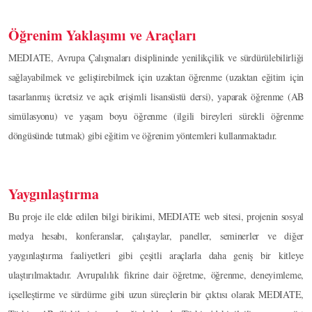
Öğrenim Yaklaşımı ve Araçları
MEDIATE, Avrupa Çalışmaları disiplininde yenilikçilik ve sürdürülebilirliği
sağlayabilmek ve geliştirebilmek için uzaktan öğrenme (uzaktan eğitim için
tasarlanmış ücretsiz ve açık erişimli lisansüstü dersi), yaparak öğrenme (AB
simülasyonu) ve yaşam boyu öğrenme (ilgili bireyleri sürekli öğrenme
döngüsünde tutmak) gibi eğitim ve öğrenim yöntemleri kullanmaktadır.
Yaygınlaştırma
Bu proje ile elde edilen bilgi birikimi, MEDIATE web sitesi, projenin sosyal
medya hesabı, konferanslar, çalıştaylar, paneller, seminerler ve diğer
yaygınlaştırma faaliyetleri gibi çeşitli araçlarla daha geniş bir kitleye
ulaştırılmaktadır. Avrupalılık fikrine dair öğretme, öğrenme, deneyimleme,
içselleştirme ve sürdürme gibi uzun süreçlerin bir çıktısı olarak MEDIATE,