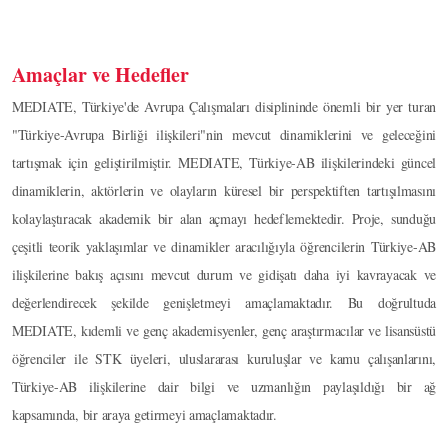
Amaçlar ve Hedefler
MEDIATE, Türkiye'de Avrupa Çalışmaları disiplininde önemli bir yer turan
"Türkiye-Avrupa Birliği ilişkileri"nin mevcut dinamiklerini ve geleceğini
tartışmak için geliştirilmiştir. MEDIATE, Türkiye-AB ilişkilerindeki güncel
dinamiklerin, aktörlerin ve olayların küresel bir perspektiften tartışılmasını
kolaylaştıracak akademik bir alan açmayı hedeflemektedir. Proje, sunduğu
çeşitli teorik yaklaşımlar ve dinamikler aracılığıyla öğrencilerin Türkiye-AB
ilişkilerine bakış açısını mevcut durum ve gidişatı daha iyi kavrayacak ve
değerlendirecek şekilde genişletmeyi amaçlamaktadır. Bu doğrultuda
MEDIATE, kıdemli ve genç akademisyenler, genç araştırmacılar ve lisansüstü
öğrenciler ile STK üyeleri, uluslararası kuruluşlar ve kamu çalışanlarını,
Türkiye-AB ilişkilerine dair bilgi ve uzmanlığın paylaşıldığı bir ağ
kapsamında, bir araya getirmeyi amaçlamaktadır.