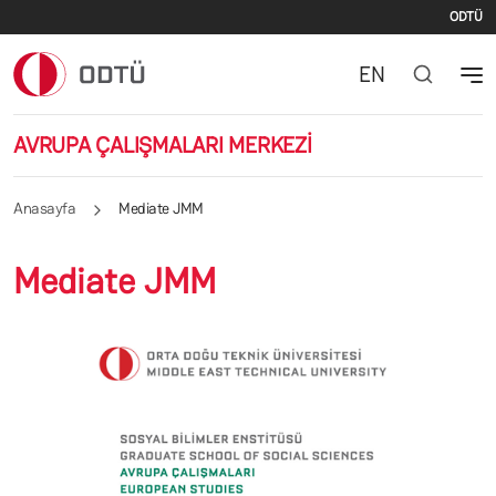
İki
Ana içeriğe atla
ODTÜ
EN
AVRUPA ÇALIŞMALARI MERKEZİ
Anasayfa
Mediate JMM
Mediate JMM