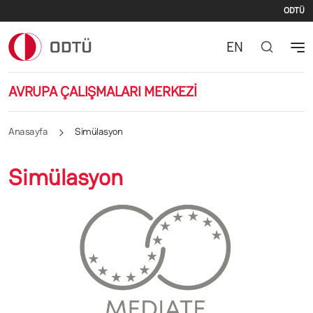
İki
Ana içeriğe atla
ODTÜ
EN
AVRUPA ÇALIŞMALARI MERKEZİ
Anasayfa
Simülasyon
Simülasyon