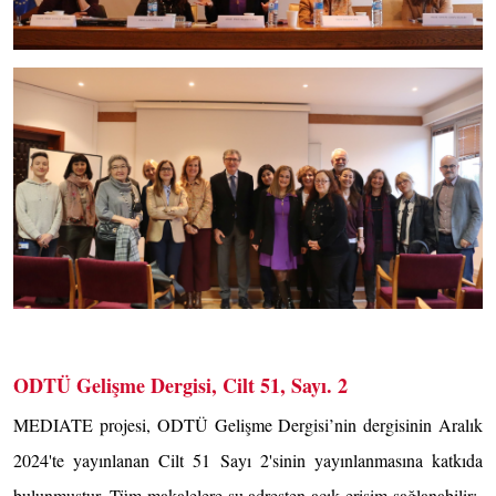
ODTÜ Gelişme Dergisi, Cilt 51, Sayı. 2
MEDIATE projesi, ODTÜ Gelişme Dergisi’nin dergisinin Aralık
2024'te yayınlanan Cilt 51 Sayı 2'sinin yayınlanmasına katkıda
bulunmuştur. Tüm makalelere şu adresten açık erişim sağlanabilir: