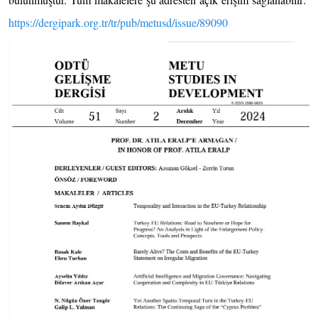
https://dergipark.org.tr/tr/pub/metusd/issue/89090