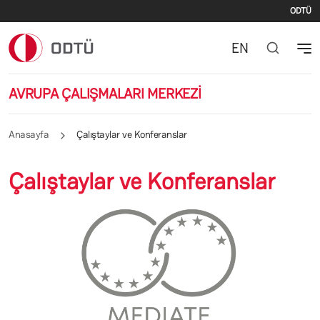
İki
Ana içeriğe atla
ODTÜ
EN
AVRUPA ÇALIŞMALARI MERKEZİ
Anasayfa
Çalıştaylar ve Konferanslar
Çalıştaylar ve Konferanslar