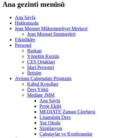
Ana gezinti menüsü
Ana Sayfa
Hakkımızda
Jean Monnet Mükemmeliyet Merkezi
Jean Monnet Seminerleri
Etkinlikler
Personel
Başkan
Yönetim Kurulu
CES Ortakları
İdari Personel
İletişim
Avrupa Çalışmaları Programı
Kabul Koşulları
Ders Yükü
Mediate JMM
Ana Sayfa
Proje Ekibi
MEDIATE Zaman Çizelgesi
Lisansüstü Ders
Yaz Okulu
Simülasyon
Çalıştaylar ve Konferanslar