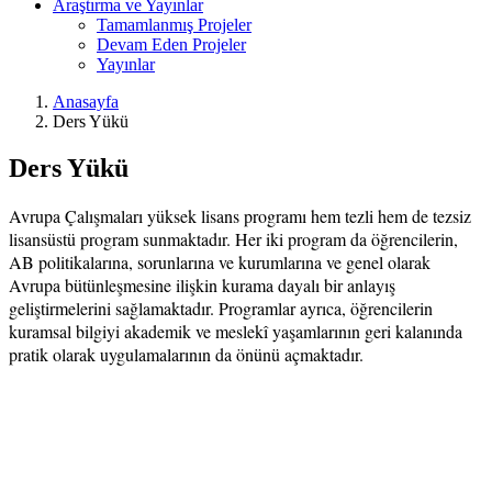
Araştırma ve Yayınlar
Tamamlanmış Projeler
Devam Eden Projeler
Yayınlar
Anasayfa
Ders Yükü
Ders Yükü
Avrupa Çalışmaları yüksek lisans programı hem tezli hem de tezsiz
lisansüstü program sunmaktadır. Her iki program da öğrencilerin,
AB politikalarına, sorunlarına ve kurumlarına ve genel olarak
Avrupa bütünleşmesine ilişkin kurama dayalı bir anlayış
geliştirmelerini sağlamaktadır. Programlar ayrıca, öğrencilerin
kuramsal bilgiyi akademik ve meslekî yaşamlarının geri kalanında
pratik olarak uygulamalarının da önünü açmaktadır.
Avrupa Çalışmaları lisansüstü programında zorunlu ve seçmeli
olmak üzere iki tür ders bulunmaktadır. Programdan mezun olmaya
hak kazanabilmek için: