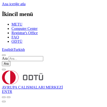
Ana içeriğe atla
İkincil menü
METU
Computer Center
Registrar's Office
FAQ
ODTÜ
English
Turkish
Ara
Ara
AVRUPA ÇALIŞMALARI MERKEZİ
EN
TR