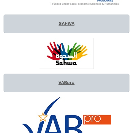
SAHWA
VABpro