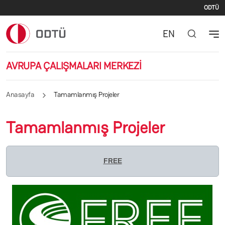
İki
Ana içeriğe atla
ODTÜ
EN
AVRUPA ÇALIŞMALARI MERKEZİ
Anasayfa
Tamamlanmış Projeler
Tamamlanmış Projeler
FREE