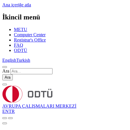
Ana içeriğe atla
İkincil menü
METU
Computer Center
Registrar's Office
FAQ
ODTÜ
English
Turkish
Ara
Ara
AVRUPA ÇALIŞMALARI MERKEZİ
EN
TR