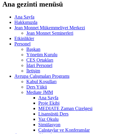
Ana gezinti menüsü
Ana Sayfa
Hakkımızda
Jean Monnet Mükemmeliyet Merkezi
Jean Monnet Seminerleri
Etkinlikler
Personel
Başkan
Yönetim Kurulu
CES Ortakları
İdari Personel
İletişim
Avrupa Çalışmaları Programı
Kabul Koşulları
Ders Yükü
Mediate JMM
Ana Sayfa
Proje Ekibi
MEDIATE Zaman Çizelgesi
Lisansüstü Ders
Yaz Okulu
Simülasyon
Çalıştaylar ve Konferanslar